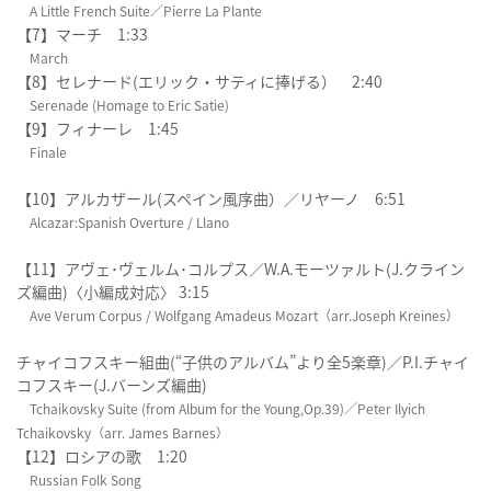
A Little French Suite／Pierre La Plante
【7】マーチ 1:33
March
【8】セレナード(エリック・サティに捧げる） 2:40
Serenade (Homage to Eric Satie)
【9】フィナーレ 1:45
Finale
【10】アルカザール(スペイン風序曲）／リヤーノ 6:51
Alcazar:Spanish Overture / Llano
【11】アヴェ･ヴェルム･コルプス／W.A.モーツァルト(J.クライン
ズ編曲)〈小編成対応〉 3:15
Ave Verum Corpus / Wolfgang Amadeus Mozart（arr.Joseph Kreines）
チャイコフスキー組曲(“子供のアルバム”より全5楽章)／P.I.チャイ
コフスキー(J.バーンズ編曲)
Tchaikovsky Suite (from Album for the Young,Op.39)／Peter Ilyich
Tchaikovsky（arr. James Barnes）
【12】ロシアの歌 1:20
Russian Folk Song