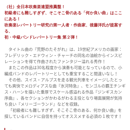
（社）全日本吹奏楽連盟推薦盤！
初級者にも難しすぎず、そこそこ骨のある「何か良い曲」はここ
にある！
吹奏楽レパートリー研究の第一人者・作曲家、後藤洋氏が提案す
る、
初・中級バンドレパートリー集 第２弾！
タイトル曲の『荒野のたそがれ』は、19世紀アメリカの画家：
フレデリック・エドウィン・チャーチの同名の油絵からインスピ
レーションを得て作曲されたファンタジー溢れる秀作！
またこの作品は30名程度から演奏も可能となっているので、小
編成バンドのレパートリーとしても重宝すること間違いなし！
その他、スイス・アルプスを走る観光列車をイメージしたとっ
ても爽快でメロディアスな曲『氷河特急』、モンゴルの覇王チンギ
ス・ハーンを描いた重厚でスケール感溢れる作品『ジンギスカン
序曲』、各セクションがかわるがわる主役となり場面展開が気持
ち良い『メリーゴーランド』などを収録。
「初級者にも難しすぎず、そこそこ骨のある、何か良い曲」を
探しているバンドに自信を持ってオススメする必須の１枚です！